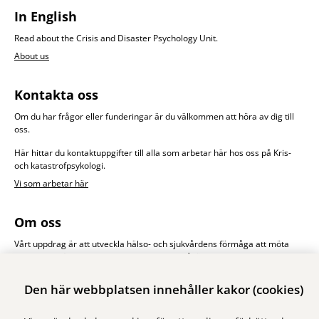
In English
Read about the Crisis and Disaster Psychology Unit.
About us
Kontakta oss
Om du har frågor eller funderingar är du välkommen att höra av dig till
oss.
Här hittar du kontaktuppgifter till alla som arbetar här hos oss på Kris-
och katastrofpsykologi.
Vi som arbetar här
Om oss
Vårt uppdrag är att utveckla hälso- och sjukvårdens förmåga att möta
drabbade människors psykologiska behov såväl vid stora olyckor och
katastrofer som i vardagssjukvårdens krissituationer.
Den här webbplatsen innehåller kakor (cookies)