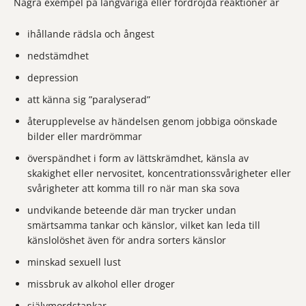
Några exempel på långvariga eller fördröjda reaktioner är
ihållande rädsla och ångest
nedstämdhet
depression
att känna sig ”paralyserad”
återupplevelse av händelsen genom jobbiga oönskade
bilder eller mardrömmar
överspändhet i form av lättskrämdhet, känsla av
skakighet eller nervositet, koncentrationssvårigheter eller
svårigheter att komma till ro när man ska sova
undvikande beteende där man trycker undan
smärtsamma tankar och känslor, vilket kan leda till
känslolöshet även för andra sorters känslor
minskad sexuell lust
missbruk av alkohol eller droger
självmordstankar