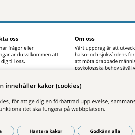
kta oss
Om oss
ar frågor eller
Vårt uppdrag är att utveck
ingar är du välkommen att
hälso- och sjukvårdens f
dig till oss.
att möta drabbade männi
psykologiska behov såväl 
tar du kontaktuppgifter till
stora olyckor och katastr
m arbetar här hos oss på
i vardagssjukvårdens
 innehåller kakor (cookies)
ch katastrofpsykologi.
krissituationer.
arbetar här
ies, för att ge dig en förbättrad upplevelse, sammanst
funktionalitet ska fungera på webbplatsen.
a
Hantera kakor
Godkänn alla