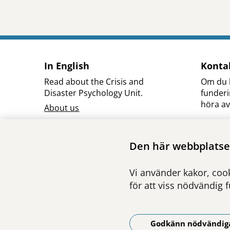
In English
Konta
Read about the Crisis and
Om du h
Disaster Psychology Unit.
funder
höra av 
About us
Här hit
alla so
Den här webbplatsen
Kris- o
Vi som 
Vi använder kakor, cook
för att viss nödvändig 
Godkänn nödvändig