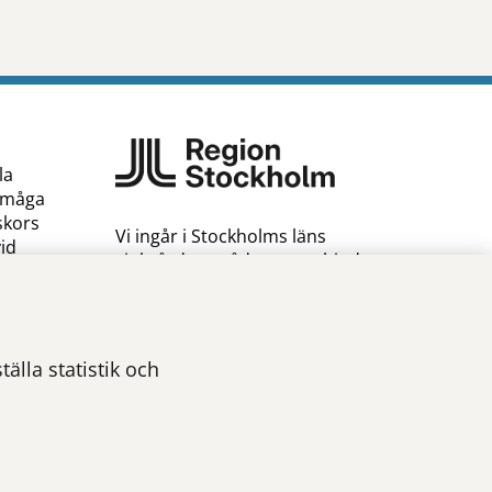
la
örmåga
skors
Vi ingår i Stockholms läns
vid
sjukvårdsområde som erbjuder
ofer som
hälso- och sjukvård i Region
Stockholms regi.
Samtliga bilder på webbplatsen
älla statistik och
är tagna av fotograf Yanan Li om
inget annat namn anges.
Om webbplatsen
Tillgänglighetsredogörelse