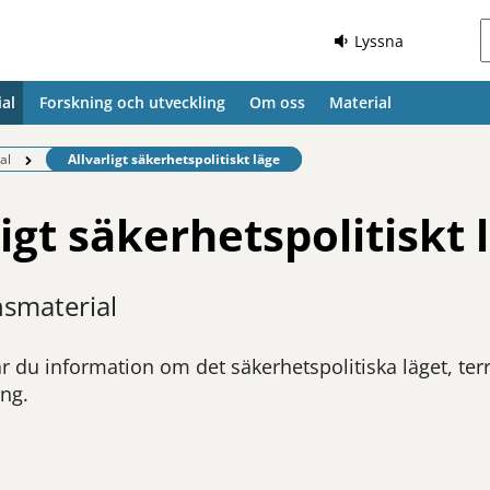
Lyssna
al
Forskning och utveckling
Om oss
Material
Befintlig sida:
al
Allvarligt säkerhetspolitiskt läge
ligt säkerhetspolitiskt 
nsmaterial
r du information om det säkerhetspolitiska läget, te
ing.