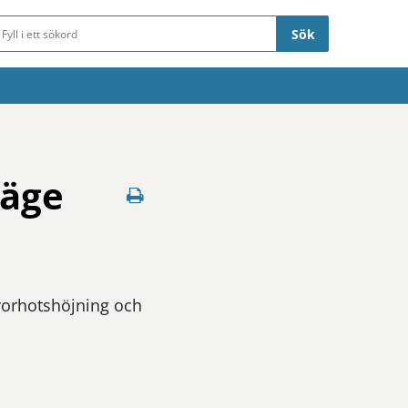
Sökfält
läge
rrorhotshöjning och