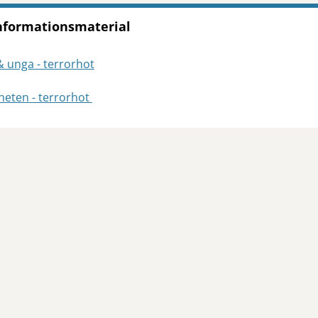
nformationsmaterial
 unga - terrorhot
nheten - terrorhot
tt öppna delningsalternativ.