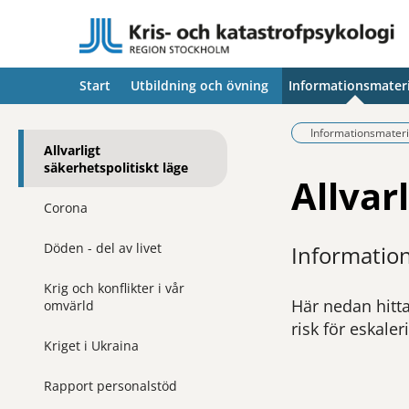
Start
Utbildning och övning
Informationsmateri
Informationsmateri
Allvarligt
säkerhetspolitiskt läge
Allvar
Corona
Döden - del av livet
Informatio
Krig och konflikter i vår
Här nedan hitta
omvärld
risk för eskaler
Kriget i Ukraina
Rapport personalstöd