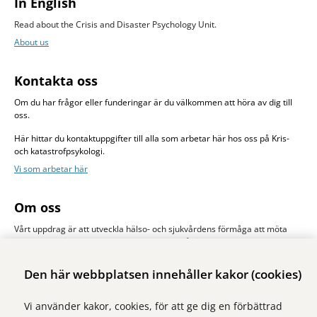
In English
Read about the Crisis and Disaster Psychology Unit.
About us
Kontakta oss
Om du har frågor eller funderingar är du välkommen att höra av dig till
oss.
Här hittar du kontaktuppgifter till alla som arbetar här hos oss på Kris-
och katastrofpsykologi.
Vi som arbetar här
Om oss
Vårt uppdrag är att utveckla hälso- och sjukvårdens förmåga att möta
drabbade människors psykologiska behov såväl vid stora olyckor och
katastrofer som i vardagssjukvårdens krissituationer.
Den här webbplatsen innehåller kakor (cookies)
Vi använder kakor, cookies, för att ge dig en förbättrad