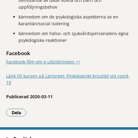
bemötande av både vuxna och barn och
uppföljningsbehov
kännedom om de psykologiska aspekterna av en
karantän/social isolering
kännedom om hälso- och sjukvårdspersonalens egna
psykologiska reaktioner
Facebook
Facebook-film om e-utbildningen >>
Länk till kursen på Lärtorget: Psykologiskt krisstöd vid covid-
19
Publicerad 2020-03-11
Dela
- Klicka för att öppna delningsalternativ.