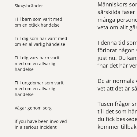
Människors sorg
Skogsbränder
särskilda faser
många personer 
Till barn som varit med
om en otäck händelse
veta om allt gå
Till dig som har varit med
I denna tid so
om en allvarlig händelse
förlorat någon 
just nu. Du kan
Till dig vars barn varit
med om en allvarlig
”har det här ve
händelse
De är normala o
Till ungdomar som varit
vet att det är 
med om en allvarlig
händelse
Tusen frågor sn
Vägar genom sorg
till det som hä
du fick beskede
if you have been involved
kommer tillbak
in a serious incident