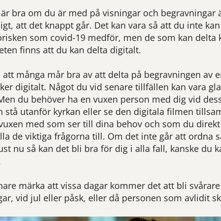
t är bra om du är med på visningar och begravningar 
gt, att det knappt går. Det kan vara så att du inte kan
orisken som covid-19 medför, men de som kan delta ka
ten finns att du kan delta digitalt.
å att många mår bra av att delta på begravningen av 
r digitalt. Något du vid senare tillfällen kan vara gla
Men du behöver ha en vuxen person med dig vid dessa
stå utanför kyrkan eller se den digitala filmen till
vuxen med som ser till dina behov och som du direk
la de viktiga frågorna till. Om det inte går att ordna 
t nu så kan det bli bra för dig i alla fall, kanske du k
.
e märka att vissa dagar kommer det att bli svårare fö
, vid jul eller påsk, eller då personen som avlidit skul