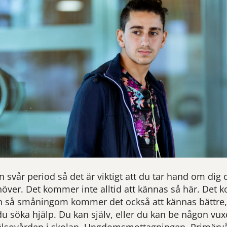
en svår period så det är viktigt att du tar hand om dig 
över. Det kommer inte alltid att kännas så här. Det k
 så småningom kommer det också att kännas bättre,
 du söka hjälp. Du kan själv, eller du kan be någon vux