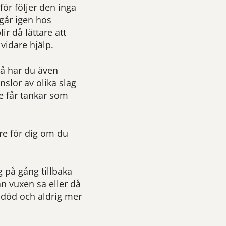
ör följer den inga
går igen hos
r då lättare att
vidare hjälp.
så har du även
slor av olika slag
ke får tankar som
are för dig om du
 på gång tillbaka
an vuxen sa eller då
r död och aldrig mer