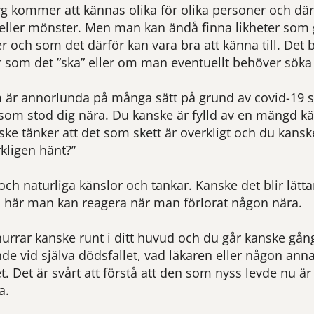
 kommer att kännas olika för olika personer och därf
 eller mönster. Men man kan ändå finna likheter som 
och som det därför kan vara bra att känna till. Det bli
r som det ”ska” eller om man eventuellt behöver söka 
m är annorlunda på många sätt på grund av covid-19 
som stod dig nära. Du kanske är fylld av en mängd kän
ske tänker att det som skett är overkligt och du kans
rkligen hänt?”
ch naturliga känslor och tankar. Kanske det blir lätt
så här man kan reagera när man förlorat någon nära.
urrar kanske runt i ditt huvud och du går kanske gång
nde vid själva dödsfallet, vad läkaren eller någon ann
t. Det är svårt att förstå att den som nyss levde nu ä
a.