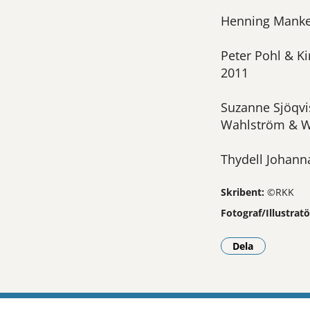
Henning Mankel
Peter Pohl & Ki
2011
Suzanne Sjöqvi
Wahlström & W
Thydell Johanna
Skribent:
©RKK
Fotograf/Illustratö
Dela
- Klicka för a