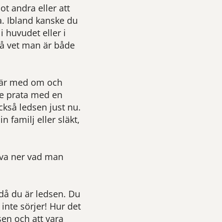
t andra eller att
a. Ibland kanske du
 huvudet eller i
på vet man är både
 är med om och
nte prata med en
kså ledsen just nu.
 familj eller släkt,
riva ner vad man
 då du är ledsen. Du
 inte sörjer! Hur det
sen och att vara