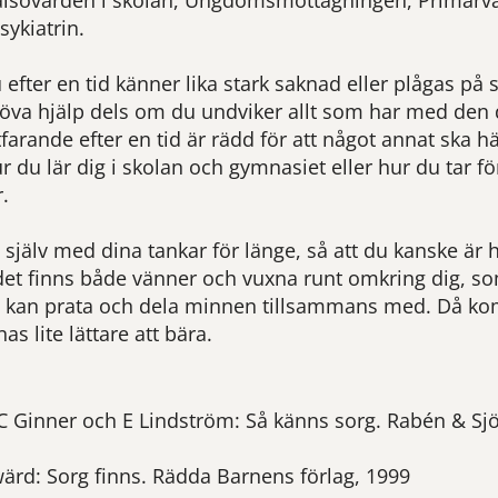
älsovården i skolan, Ungdomsmottagningen, Primärvå
ykiatrin.
 efter en tid känner lika stark saknad eller plågas p
öva hjälp dels om du undviker allt som har med den d
farande efter en tid är rädd för att något annat ska h
r du lär dig i skolan och gymnasiet eller hur du tar f
r.
 själv med dina tankar för länge, så att du kanske är he
det finns både vänner och vuxna runt omkring dig, s
kan prata och dela minnen tillsammans med. Då ko
as lite lättare att bära.
C Ginner och E Lindström: Så känns sorg. Rabén & Sj
ärd: Sorg finns. Rädda Barnens förlag, 1999