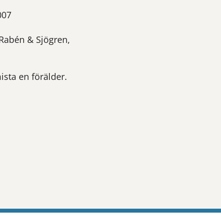
007
 Rabén & Sjögren,
sta en förälder.