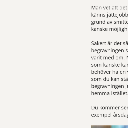
Man vet att de
känns jättejobbi
grund av smitt
kanske möjlighe
Säkert är det s
begravningen ske
varit med om. 
som kanske kan 
behöver ha en 
som du kan stäl
begravningen jus
hemma istället
Du kommer senar
exempel årsdagar