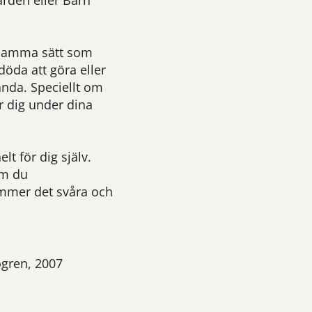
rden eller Barn
å samma sätt som
öda att göra eller
ända. Speciellt om
ör dig under dina
lt för dig själv.
om du
mmer det svåra och
ögren, 2007