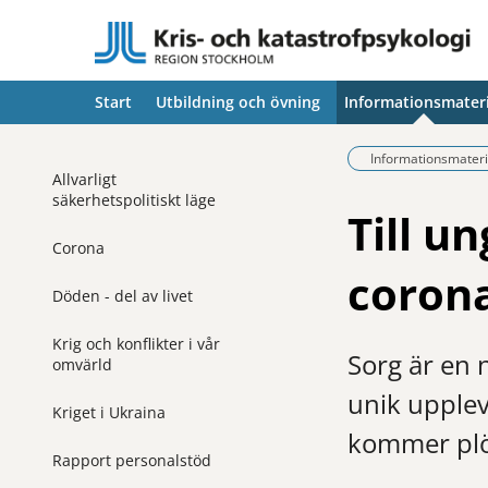
Start
Utbildning och övning
Informationsmateri
Informationsmateri
Allvarligt
säkerhetspolitiskt läge
Till u
Corona
coron
Döden - del av livet
Krig och konflikter i vår
Sorg är en 
omvärld
unik upplev
Kriget i Ukraina
kommer plöt
Rapport personalstöd