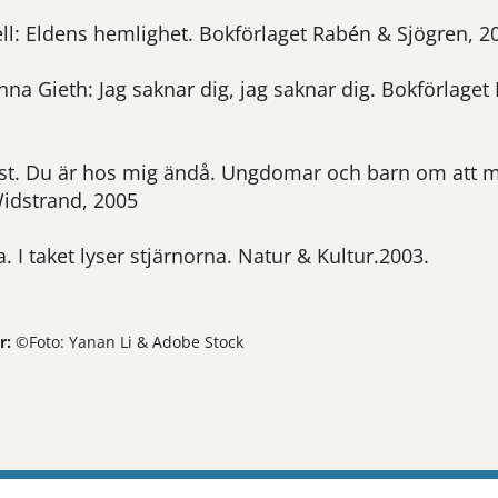
l: Eldens hemlighet. Bokförlaget Rabén & Sjögren, 2
nna Gieth: Jag saknar dig, jag saknar dig. Bokförlaget
st. Du är hos mig ändå. Ungdomar och barn om att mi
idstrand, 2005
. I taket lyser stjärnorna. Natur & Kultur.2003.
r:
©Foto: Yanan Li & Adobe Stock
tt öppna delningsalternativ.