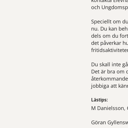
kontakta Elevh
och Ungdomsps
Speciellt om du
nu. Du kan beh
dels om du fort
det påverkar hu
fritidsaktivitete
Du skall inte gå
Det är bra om 
återkommande 
jobbiga att känn
Lästips:
M Danielsson, 
Göran Gyllensw