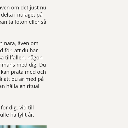
även om det just nu
 delta i nuläget på
n ta foton eller så
en nära, även om
d för, att du har
 tillfällen, någon
sammans med dig. Du
t kan prata med och
så att du är med på
an hålla en ritual
r dig, vid till
le ha fyllt år.