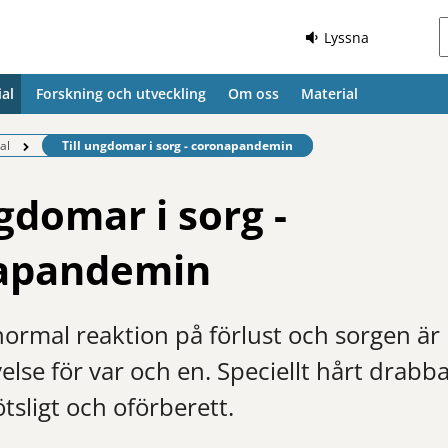
Lyssna
al
Forskning och utveckling
Om oss
Material
Befintlig sida:
al
Till ungdomar i sorg - coronapandemin
ngdomar i sorg -
apandemin
normal reaktion på förlust och sorgen är 
else för var och en. Speciellt hårt drab
sligt och oförberett.