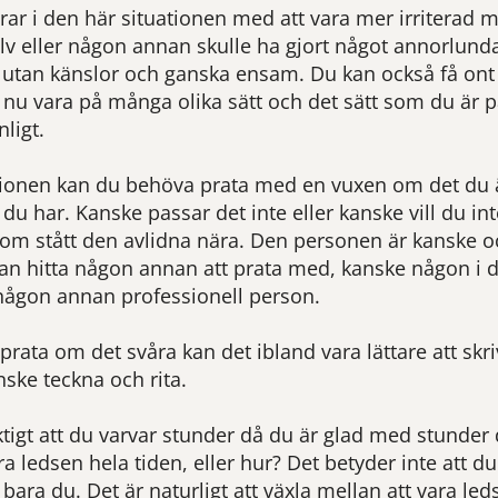
ar i den här situationen med att vara mer irriterad mo
älv eller någon annan skulle ha gjort något annorlund
 utan känslor och ganska ensam. Du kan också få ont i
nu vara på många olika sätt och det sätt som du är 
ligt.
ationen kan du behöva prata med en vuxen om det du
r du har. Kanske passar det inte eller kanske vill du i
om stått den avlidna nära. Den personen är kanske oc
n hitta någon annan att prata med, kanske någon i din
 någon annan professionell person.
 prata om det svåra kan det ibland vara lättare att sk
nske teckna och rita.
ktigt att du varvar stunder då du är glad med stunder
ra ledsen hela tiden, eller hur? Det betyder inte att du
 bara du. Det är naturligt att växla mellan att vara led