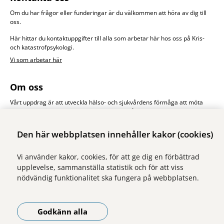
Om du har frågor eller funderingar är du välkommen att höra av dig till
oss.
Här hittar du kontaktuppgifter till alla som arbetar här hos oss på Kris-
och katastrofpsykologi.
Vi som arbetar här
Om oss
Vårt uppdrag är att utveckla hälso- och sjukvårdens förmåga att möta
drabbade människors psykologiska behov såväl vid stora olyckor och
katastrofer som i vardagssjukvårdens krissituationer.
Den här webbplatsen innehåller kakor (cookies)
Vi använder kakor, cookies, för att ge dig en förbättrad
upplevelse, sammanställa statistik och för att viss
nödvändig funktionalitet ska fungera på webbplatsen.
Vi ingår i Stockholms läns sjukvårdsområde som erbjuder hälso- och
sjukvård i Region Stockholms regi.
Godkänn alla
Samtliga bilder på webbplatsen är tagna av fotograf Yanan Li om inget
annat namn anges.