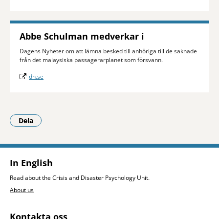
Abbe Schulman medverkar i
Dagens Nyheter om att lämna besked till anhöriga till de saknade
från det malaysiska passagerarplanet som försvann.
dn.se
Dela
- Klicka för att öppna delningsalternativ.
In English
Read about the Crisis and Disaster Psychology Unit.
About us
Kontakta oss