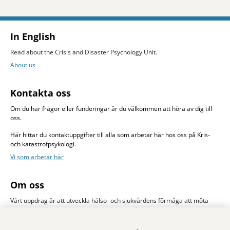
- Klicka för att öppna delningsalternativ.
In English
Read about the Crisis and Disaster Psychology Unit.
About us
Kontakta oss
Om du har frågor eller funderingar är du välkommen att höra av dig till
oss.
Här hittar du kontaktuppgifter till alla som arbetar här hos oss på Kris-
och katastrofpsykologi.
Vi som arbetar här
Om oss
Vårt uppdrag är att utveckla hälso- och sjukvårdens förmåga att möta
drabbade människors psykologiska behov såväl vid stora olyckor och
katastrofer som i vardagssjukvårdens krissituationer.